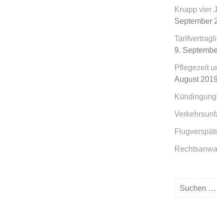
Knapp vier 
September 
Tarifvertrag
9. Septembe
Pflegezeit u
August 201
Kündingung
Verkehrsunf
Flugverspät
Rechtsanwal
Suchen
nach: