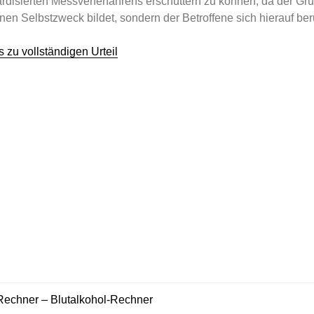
rdisierten Messverferfahrens erschüttern zu können, da der Gr
 keinen Selbstzweck bildet, sondern der Betroffene sich hierauf be
s zu vollständigen Urteil
,
ebook
n
d
em
ter
fnet)
Rechner – Blutalkohol-Rechner
AGSNAVIGATION