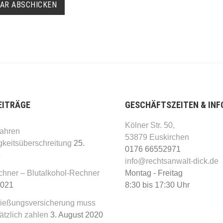
EITRÄGE
GESCHÄFTSZEITEN & INF
Kölner Str. 50,
ahren
53879 Euskirchen
keitsüberschreitung
25.
0176 66552971
3
info@rechtsanwalt-dick.de
chner – Blutalkohol-Rechner
Montag - Freitag
2021
8:30 bis 17:30 Uhr
ließungsversicherung muss
ätzlich zahlen
3. August 2020