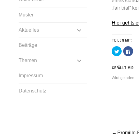
eines standa
„fair trial“
Muster
Hier gehts e
UNTERMENÜ
Aktuelles
ANZEIGEN
TEILEN MIT:
Beiträge
Klick,
Klick
um
um
über
auf
UNTERMENÜ
Themen
Twitter
Fac
zu
zu
GEFÄLLT MIR:
teilen
teile
ANZEIGEN
(Wird
(Wir
Impressum
in
in
Wird geladen...
neuem
neu
Fenster
Fens
geöffnet)
geöf
Datenschutz
Promille-
BEITR