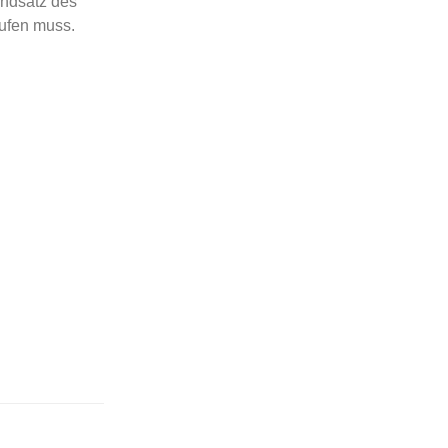
undsatz des
rufen muss.