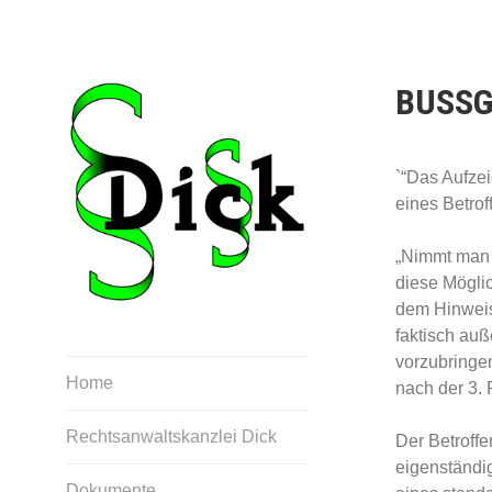
Direkt
zum
Inhalt
BUSSG
`“Das Aufzei
eines Betro
„Nimmt man 
diese Mögli
dem Hinweis
faktisch au
vorzubringe
Bevor sie mit jemandem reden,
Home
nach der 3.
reden Sie mit Ihrem Anwalt
Rechtsanwaltskanzlei Dick
Der Betroffe
eigenständi
Dokumente