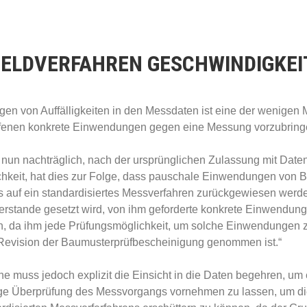
ELDVERFAHREN GESCHWINDIGKEI
gen von Auffälligkeiten in den Messdaten ist eine der wenigen 
ffenen konkrete Einwendungen gegen eine Messung vorzubring
nun nachträglich, nach der ursprünglichen Zulassung mit Dat
chkeit, hat dies zur Folge, dass pauschale Einwendungen von B
 auf ein standardisiertes Messverfahren zurückgewiesen werde
ßerstande gesetzt wird, von ihm geforderte konkrete Einwendun
n, da ihm jede Prüfungsmöglichkeit, um solche Einwendungen zu
 Revision der Baumusterprüfbescheinigung genommen ist.“
ne muss jedoch explizit die Einsicht in die Daten begehren, um
ge Überprüfung des Messvorgangs vornehmen zu lassen, um 