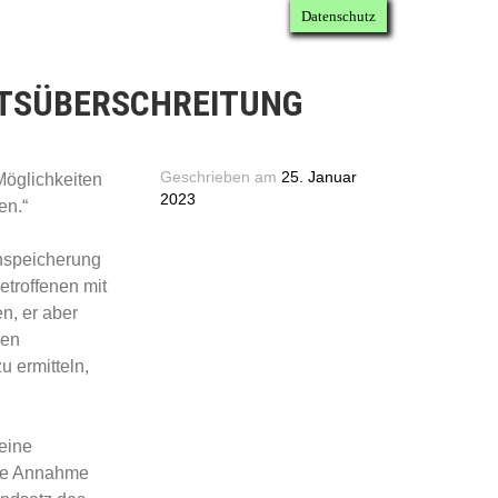
Datenschutz
TSÜBERSCHREITUNG
Geschrieben am
25. Januar
Möglichkeiten
2023
en.“
enspeicherung
etroffenen mit
n, er aber
gen
 ermitteln,
 eine
die Annahme