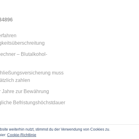
34896
rfahren
keitsüberschreitung
echner – Blutalkohol-
chließungsversicherung muss
ätzlich zahlen
r Jahre zur Bewährung
agliche Befristungshöchstdauer
ite weiterhin nutzt, stimmst du der Verwendung von Cookies zu.
hier:
Cookie-Richtlinie
iert von WordPress
|
Theme: Blask von
Automattic