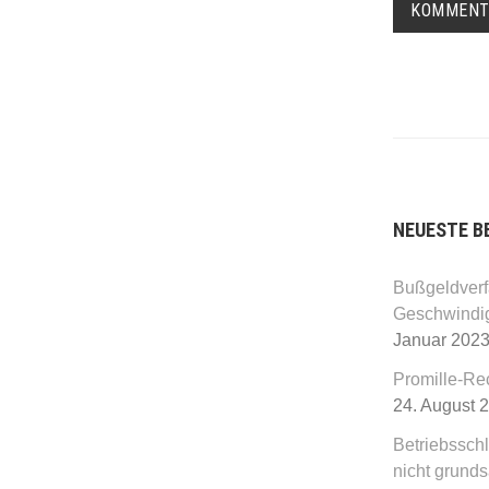
NEUESTE B
Bußgeldverf
Geschwindig
Januar 202
Promille-Re
24. August 
Betriebssch
nicht grunds