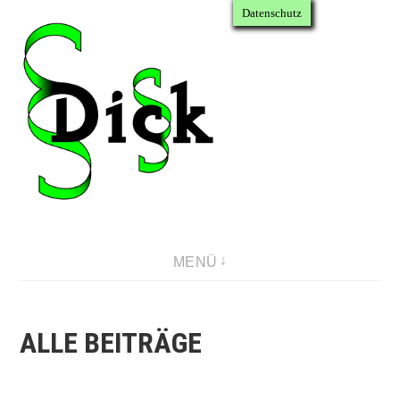
Datenschutz
Direkt
zum
Inhalt
Bevor sie mit jemandem reden, reden Sie mit Ihrem Anwalt
MENÜ
ALLE BEITRÄGE